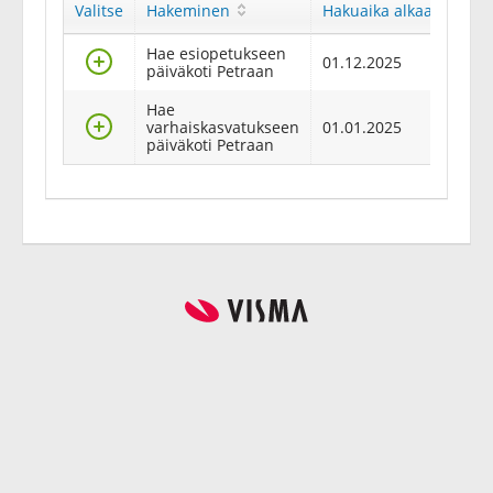
Valitse
Hakeminen
Hakuaika alkaa
Ha
Hae esiopetukseen
Valitse
01.12.2025
31
päiväkoti Petraan
Hae
Valitse
varhaiskasvatukseen
01.01.2025
31
päiväkoti Petraan