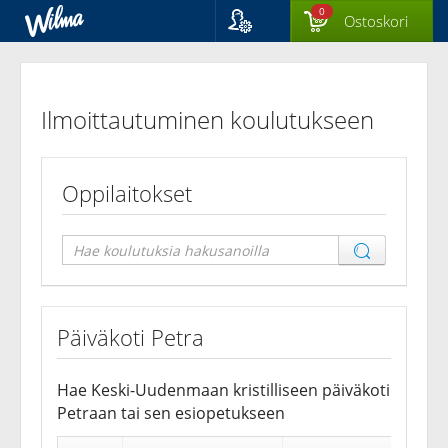
0
Ostoskori
Kieli
Ilmoittautuminen
Suomi
Svenska
koulutukseen
Ilmoittautuminen koulutukseen
English
Oppilaitokset
Päiväkoti Petra
Hae Keski-Uudenmaan kristilliseen päiväkoti
Petraan tai sen esiopetukseen